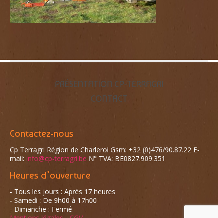
PRÉSENTATION CP-TERRAGRI
CONTACT
Contactez-nous
Cp Terragri
Région de Charleroi Gsm: +32 (0)476/90.87.22 E-
mail:
info@cp-terragri.be
N° TVA: BE0827.909.351
Heures d’ouverture
- Tous les jours :
Aprés 17 heures
- Samedi :
De 9h00 à 17h00
- Dimanche :
Fermé
Mentions légales
-
CGV